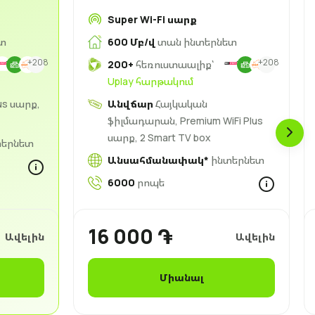
Super Wi-Fi սարք
տ
600 Մբ/վ
տան ինտերնետ
+208
+208
200+
հեռուստաալիք՝
Uplay հարթակում
us սարք,
Անվճար
Հայկական
ֆիլմադարան, Premium WiFi Plus
սարք, 2 Smart TV box
երնետ
Անսահմանափակ*
ինտերնետ
6000
րոպե
16 000 ֏
Ավելին
Ավելին
Միանալ