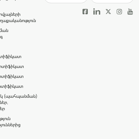
վյալների
ղաքականություն
ման
գ
երտիֆիկատ
Սերտիֆիկատ
Սերտիֆիկատ
Սերտիֆիկատ
իկ (պահպանման)
եր,
եր
յուն
ուններից