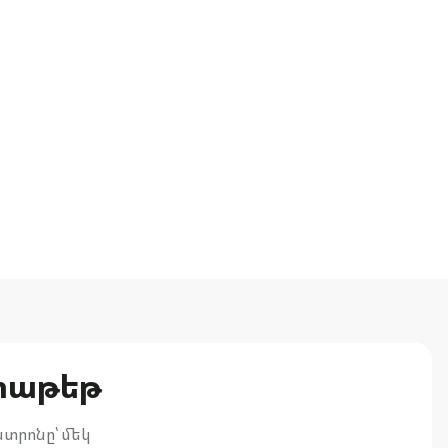
փաթեթ
տրոնը՝ մեկ