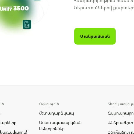
հնարավորություն ունեն 
ներառումներով քարտեր։
Մանրամասն
ւն
Օգնություն
Տեղեկատվությ
ն
Հետադարձ կապ
Հայտարարու
վարները
Ucom սպասարկման
Անհրաժեշտ
կենտրոններ
 կառավարում
Ընդհանուր դ