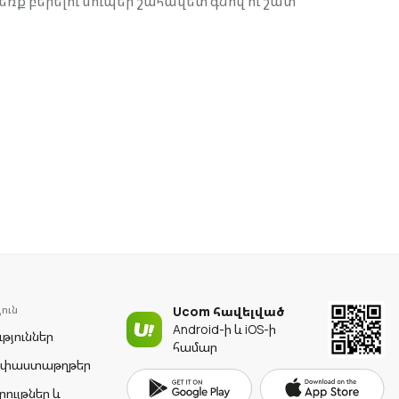
ձեռք բերելու սուպեր շահավետ գնով ու շատ
ուն
Ucom հավելված
Android-ի և iOS-ի
թյուններ
համար
 փաստաթղթեր
րույթներ և