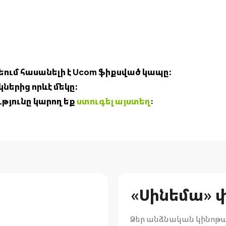
եում հասանելի է Ucom ֆիքսված կապը։
երից որևէ մեկը։
թյունը կարող եք
ստուգել այստեղ
:
«Սինեմա» 
Ձեր անձնական կինոթա