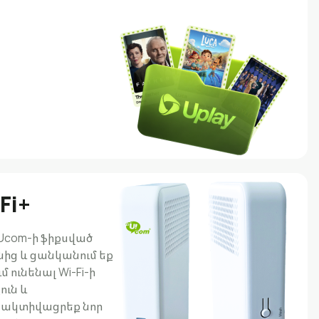
Fi+
 Ucom-ի ֆիքսված
նից և ցանկանում եք
մ ունենալ Wi-Fi-ի
ուն և
 ակտիվացրեք նոր