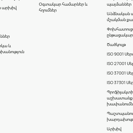
Օգտակար համարներ և
պայմաններ
րի արխիվ
հղումներ
Անձնական տ
մշակման քա
Փոխհատուց
ընթացակար
ւններ
Ծածկույթ
իկա և
անություն
ISO 9001 Ս
ISO 27001 
ISO 37001 
ISO 37301 
Պրոֆիլակտ
աշխատանքն
խափանումն
Պաշտպանութ
խարդախությ
Արխիվ